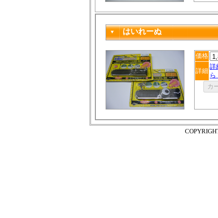
はいれーぬ
価格
詳
詳細
ら
COPYRIGH