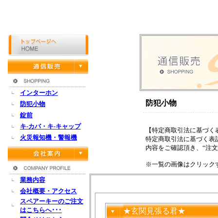
インターホン
防犯小物
防犯小物
錠前
キ-カバ・キ-キャップ
【特定商取引法に基づく
火災報知機・警報機
特定商取引法に基づく表
内容をご確認頂き、“注文
※一覧の画像はクリック
業務内容
会社概要・アクセス
スペアーキーのご注文
はこちらへ･･･
★玄関見張る君★