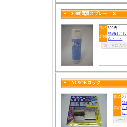
3069潤滑スプレー Ｓ
価格
890円
詳細はこち
詳細
ら・・・
ALSOKロック
価格
2,
詳
詳細
ら
ら