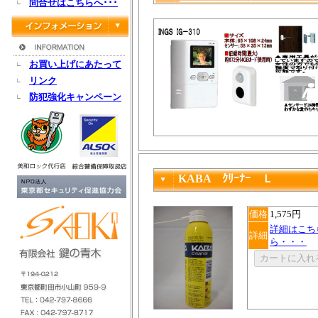
問合せはこちらへ･･･
お買い上げにあたって
リンク
防犯強化キャンペーン
KABA ｸﾘｰﾅｰ Ｌ
価格
1,575円
詳細はこち
詳細
ら・・・